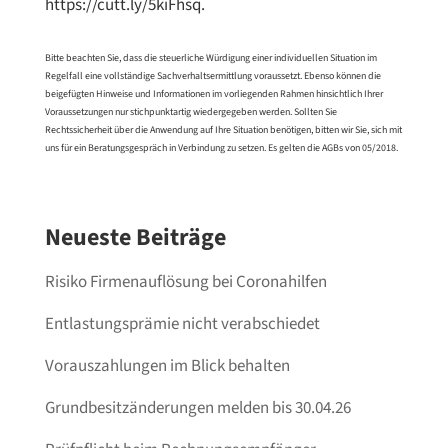
https://cutt.ly/5kiFhsq.
Bitte beachten Sie, dass die steuerliche Würdigung einer individuellen Situation im
Regelfall eine vollständige Sachverhaltsermittlung voraussetzt. Ebenso können die
beigefügten Hinweise und Informationen im vorliegenden Rahmen hinsichtlich Ihrer
Voraussetzungen nur stichpunktartig wiedergegeben werden. Sollten Sie
Rechtssicherheit über die Anwendung auf Ihre Situation benötigen, bitten wir Sie, sich mit
uns für ein Beratungsgespräch in Verbindung zu setzen. Es gelten die AGBs von 05/2018.
Neueste Beiträge
Risiko Firmenauflösung bei Coronahilfen
Entlastungsprämie nicht verabschiedet
Vorauszahlungen im Blick behalten
Grundbesitzänderungen melden bis 30.04.26