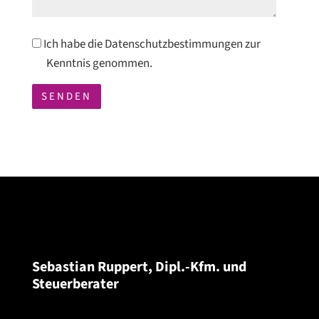
Datenschutzbestimmungen
Ich habe die Datenschutzbestimmungen zur
Kenntnis genommen.
A
l
t
e
r
n
a
t
Sebastian Ruppert, Dipl.-Kfm. und
i
Steuerberater
v