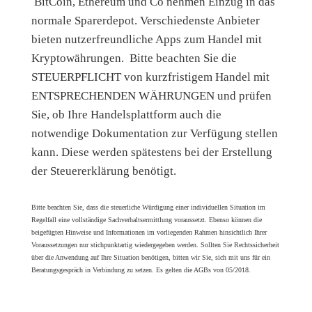
BitCoin, Ethereum und Co nehmen Einzug in das
normale Sparerdepot. Verschiedenste Anbieter
bieten nutzerfreundliche Apps zum Handel mit
Kryptowährungen. ⁠ Bitte beachten Sie die
STEUERPFLICHT von kurzfristigem Handel mit
ENTSPRECHENDEN WÄHRUNGEN und prüfen
Sie, ob Ihre Handelsplattform auch die
notwendige Dokumentation zur Verfügung stellen
kann. Diese werden spätestens bei der Erstellung
der Steuererklärung benötigt. ⁠ ⁠
Bitte beachten Sie, dass die steuerliche Würdigung einer individuellen Situation im
Regelfall eine vollständige Sachverhaltsermittlung voraussetzt. Ebenso können die
beigefügten Hinweise und Informationen im vorliegenden Rahmen hinsichtlich Ihrer
Voraussetzungen nur stichpunktartig wiedergegeben werden. Sollten Sie Rechtssicherheit
über die Anwendung auf Ihre Situation benötigen, bitten wir Sie, sich mit uns für ein
Beratungsgespräch in Verbindung zu setzen. Es gelten die AGBs von 05/2018.