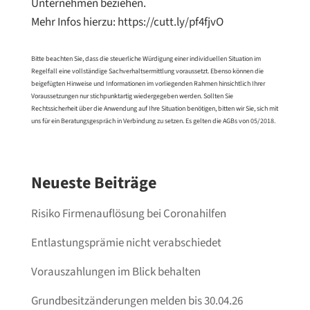
Unternehmen beziehen.⁠
Mehr Infos hierzu: https://cutt.ly/pf4fjvO⁠
Bitte beachten Sie, dass die steuerliche Würdigung einer individuellen Situation im
Regelfall eine vollständige Sachverhaltsermittlung voraussetzt. Ebenso können die
beigefügten Hinweise und Informationen im vorliegenden Rahmen hinsichtlich Ihrer
Voraussetzungen nur stichpunktartig wiedergegeben werden. Sollten Sie
Rechtssicherheit über die Anwendung auf Ihre Situation benötigen, bitten wir Sie, sich mit
uns für ein Beratungsgespräch in Verbindung zu setzen. Es gelten die AGBs von 05/2018.
Neueste Beiträge
Risiko Firmenauflösung bei Coronahilfen
Entlastungsprämie nicht verabschiedet
Vorauszahlungen im Blick behalten
Grundbesitzänderungen melden bis 30.04.26