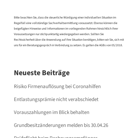
Bitte beachten Sie, dass die steuerliche Würdigung einer individuellen Situation im
Regelfall eine vollständige Sachverhaltsermittlung voraussetzt. Ebenso können die
beigefügten Hinweise und Informationen im vorliegenden Rahmen hinsichtlich Ihrer
Voraussetzungen nur stichpunktartig wiedergegeben werden. Sollten Sie
Rechtssicherheit über die Anwendung auf Ihre Situation benötigen, bitten wir Sie, sich mit
uns für ein Beratungsgespräch in Verbindung zu setzen. Es gelten die AGBs von 05/2018.
Neueste Beiträge
Risiko Firmenauflösung bei Coronahilfen
Entlastungsprämie nicht verabschiedet
Vorauszahlungen im Blick behalten
Grundbesitzänderungen melden bis 30.04.26